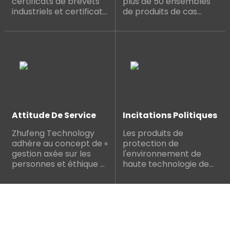
certificats de brevets
plus de 50 ensembles
industriels et certificats
de produits de cas
d'entreprise de haute
réussis exportés vers
technologie.
des pays développés
tels que l'Asie du Sud-
Est, l'Europe et
l'Amérique, tant au
niveau national
qu'international.
Attitude De Service
Incitations Politiques
Zhufeng Technology
Les produits de
adhère au concept de «
protection de
gestion axée sur les
l'environnement de
personnes et éthique »
haute technologie de
et a entretenu de
Zhufeng Technology
bonnes relations de
ont reçu des éloges et
coopération avec tous
un soutien unanimes de
les partenaires.
la part des ministères.