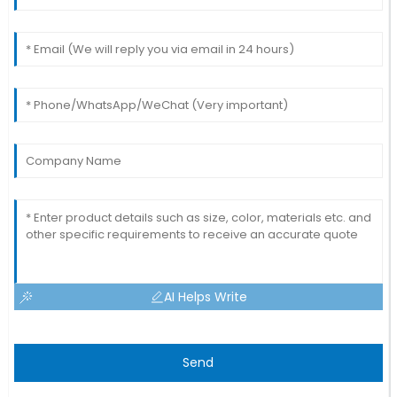
AI Helps Write
Send