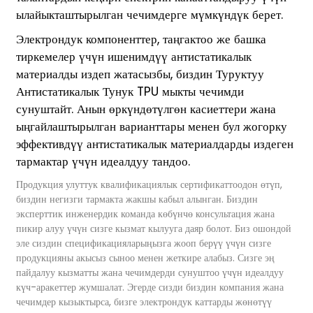
ылайыкташтырылган чечимдерге мүмкүндүк берет.
Электрондук компоненттер, таңгактоо же башка
тиркемелер үчүн ишенимдүү антистатикалык
материалды издеп жатасызбы, биздин Туруктуу
Антистатикалык Тунук TPU мыкты чечимди
сунуштайт. Анын өркүндөтүлгөн касиеттери жана
ыңгайлаштырылган варианттары менен бул жогорку
эффективдүү антистатикалык материалдарды издеген
тармактар ​​үчүн идеалдуу тандоо.
Продукция улуттук квалификациялык сертификаттоодон өтүп,
биздин негизги тармакта жакшы кабыл алынган. Биздин
эксперттик инженердик команда көбүнчө консультация жана
пикир алуу үчүн сизге кызмат кылууга даяр болот. Биз ошондой
эле сиздин спецификацияларыңызга жооп берүү үчүн сизге
продукцияны акысыз сыноо менен жеткире алабыз. Сизге эң
пайдалуу кызматты жана чечимдерди сунуштоо үчүн идеалдуу
күч-аракеттер жумшалат. Эгерде сизди биздин компания жана
чечимдер кызыктырса, бизге электрондук каттарды жөнөтүү