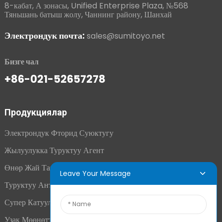
8-кабат, А зонасы, Unified Enterprise Plaza, №568
Тяньшань батыш жолу, Чаннинг району, Шанхай
Электрондук почта:
sales@sumitoyo.net
Бизге чал
+86-021-52657278
Продукциялар
Электрондук Фторид Суюктугу
Жылуулукка Туруктуу Агент
Өнөр Жай Тазалоочу Каражат
Leave Your Message
Туруктуу Антистатикалык Полимер
Супер Катуулатуучу Кошумча
Узак Мөөнөттүү Антистатикалык Агент