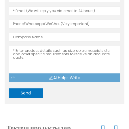
AI Helps Write
Send
Тектеш продуктылар