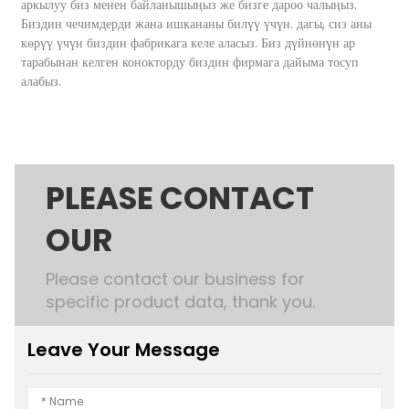
аркылуу биз менен байланышыңыз же бизге дароо чалыңыз.
Биздин чечимдерди жана ишкананы билүү үчүн. дагы, сиз аны
көрүү үчүн биздин фабрикага келе аласыз. Биз дүйнөнүн ар
тарабынан келген конокторду биздин фирмага дайыма тосуп
алабыз.
PLEASE CONTACT
OUR
Please contact our business for
specific product data, thank you.
Leave Your Message