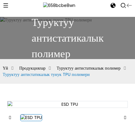
Туруктуу
антистатикалык
полимер
Үй
Продукциялар
Туруктуу антистатикалык полимер
Туруктуу антистатикалык тунук TPU полимери