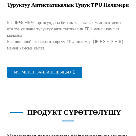
Туруктуу Антистатикалык Тунук TPU Полимери
Биз 1E+8 ~1E+11 ортосундагы беттик каршылык мааниси менен
өтө тунук жана туруктуу антистатикалык TPU менен камсыз
кылабыз.
Биз ошондой эле кара өткөргүч TPU полимер (1E + 3 ~ 1E + 6)
менен камсыз кылат.
БИЗ МЕНЕН БАЙЛАНЫШЫҢЫЗ
ПРОДУКТ СҮРӨТТӨЛҮШҮ