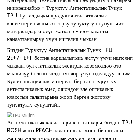
Материалдар технологиясы чөйрөсүндөгү эң акыркы
инновациябыз - Туруктуу Антистатикалык Тунук
TPU. Бул алдыңкы продукт антистатикалык
касиеттерин жана жогорку тунуктугун сунуштайт
материалдарга өсүп жаткан суроо-талапты
канааттандыруу үчүн иштелип чыккан.
Биздин Туруктуу Антистатикалык Тунук TPU
2E+7~1E+11 беттик каршылыгына жетүү үчүн иштелип
чыккан, бул статикалык электрди көзөмөлдөө өтө
маанилүү болгон колдонмолор үчүн идеалдуу чечим.
Бул инновациялык материал бир гана туруктуу
антистатикалык эмес, ошондой эле оптикалык
класстын талаптарына жооп берген жогорку
тунуктукту сунуштайт.
Антистатикалык касиеттеринен тышкары, биздин TPU
ROSH жана REACH талаптарына жооп берип, аны
жашыл жана экологиялык жактан таза тандоого