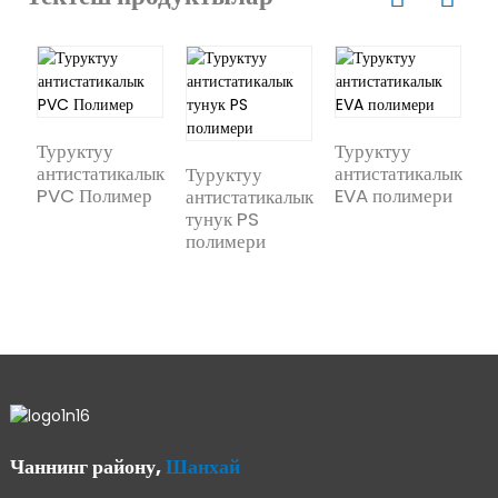
Туруктуу
Туруктуу
Т
антистатикалык
антистатикалык
а
Туруктуу
PVC Полимер
EVA полимери
П
антистатикалык
тунук PS
полимери
Чаннинг району,
Шанхай