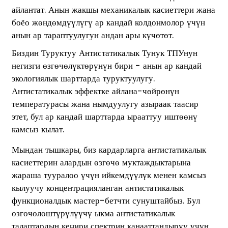
айлантат. Анын жакшы механикалык касиеттери жана
боёо жөндөмдүүлүгү ар кандай колдонмолор үчүн
анын ар тараптуулугун андан ары күчөтөт.
Биздин Туруктуу Антистатикалык Тунук ТПУнун
негизги өзгөчөлүктөрүнүн бири - анын ар кандай
экологиялык шарттарда туруктуулугу.
Антистатикалык эффектке айлана-чөйрөнүн
температурасы жана нымдуулугу азыраак таасир
этет, бул ар кандай шарттарда ырааттуу иштөөнү
камсыз кылат.
Мындан тышкары, биз кардарларга антистатикалык
касиеттерин алардын өзгөчө муктаждыктарына
жараша тууралоо үчүн ийкемдүүлүк менен камсыз
кылуучу концентрацияланган антистатикалык
функционалдык мастер-бетчти сунуштайбыз. Бул
өзгөчөлөштүрүлүүчү ыкма антистатикалык
талаптардын кеңири спектрин канааттандыруу үчүн