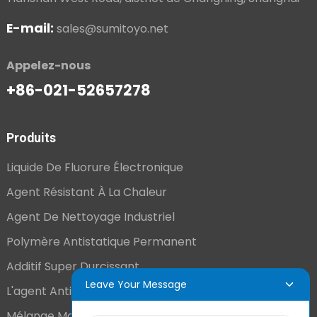
E-mail:
sales@sumitoyo.net
Appelez-nous
+86-021-52657278
Produits
Liquide De Fluorure Électronique
Agent Résistant À La Chaleur
Agent De Nettoyage Industriel
Polymère Antistatique Permanent
Additif Super Durcissant
Leave Your Message
L'agent Antistatique Longue Durée
Mélange Maître VCI