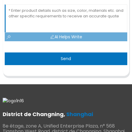
AI Helps Write
Send
District de Changning,
Shanghai
8e étage, zone A, Unified Enterprise Plaza, n° 568
Tianshan West Road, district de Changning, Shanghai