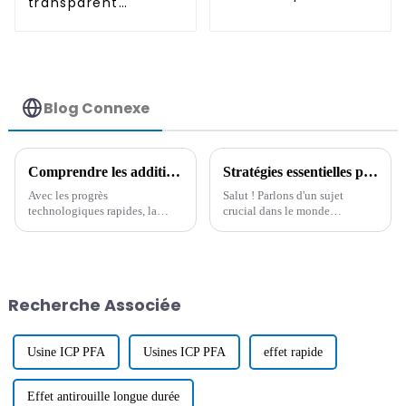
transparent
permanent
antistatique
permanent
Blog Connexe
Comprendre les additifs conducteurs : la clé pour améliorer les performances électriques des matériaux
Stratégies essentielles pour l'utilisation d'additifs antistatiques dans les processus de fabrication modernes
Avec les progrès
Salut ! Parlons d'un sujet
technologiques rapides, la
crucial dans le monde
demande de nouveaux
industriel actuel, où tout va très
matériaux dotés de propriétés
vite : l'utilisation de matériaux
électriques n'a jamais été aussi
innovants. Ils sont essentiels
forte. Parmi ceux-ci, on trouve
pour
les additifs conducteurs.
Recherche Associée
Usine ICP PFA
Usines ICP PFA
effet rapide
Effet antirouille longue durée