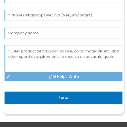
AI Helps Write
Send