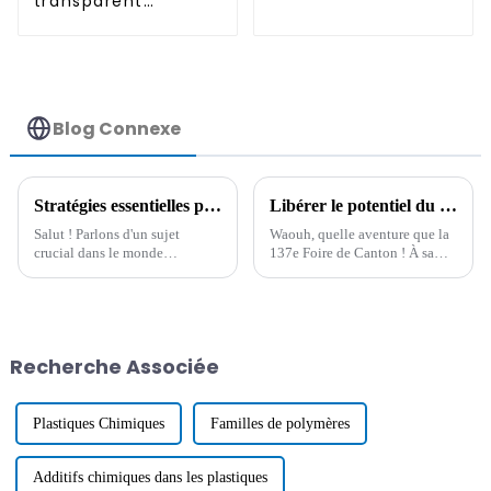
transparent
permanent
antistatique
permanent
Blog Connexe
Stratégies essentielles pour l'utilisation d'additifs antistatiques dans les processus de fabrication modernes
Libérer le potentiel du commerce mondial : les additifs conducteurs brillent à la 137e Foire de Canton, qui bat tous les records
Salut ! Parlons d'un sujet
Waouh, quelle aventure que la
crucial dans le monde
137e Foire de Canton ! À sa
industriel actuel, où tout va très
clôture, elle a véritablement
vite : l'utilisation de matériaux
mis en lumière l'incroyable
innovants. Ils sont essentiels
potentiel du commerce
pour
mondial, notamment grâce à
Recherche Associée
Plastiques Chimiques
Familles de polymères
Additifs chimiques dans les plastiques