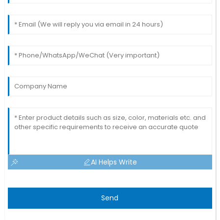
AI Helps Write
Send