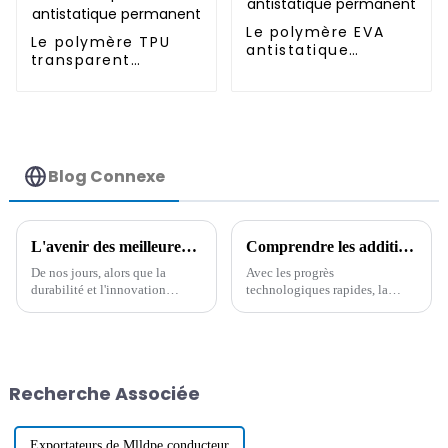
Le polymère EVA
Le polymère TPU
antistatique
transparent
permanent
antistatique
permanent
Blog Connexe
L'avenir des meilleures innovations en matière de plastique composite façonne une fabrication durable
Comprendre les additifs conducteurs : la clé pour améliorer les performances électriques des matériaux
De nos jours, alors que la
Avec les progrès
durabilité et l'innovation
technologiques rapides, la
commencent vraiment à aller
demande de nouveaux
de pair, l'avenir des plastiques
matériaux dotés de propriétés
composites devient de plus en
électriques n'a jamais été aussi
plus
forte. Parmi ceux-ci, on trouve
les additifs conducteurs.
Recherche Associée
Exportateurs de Mlldpe conducteur