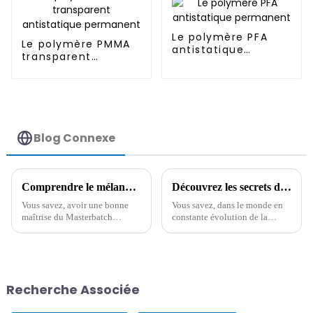
Le polymère PFA
Le polymère PMMA
antistatique
transparent
permanent
antistatique
permanent
Blog Connexe
Comprendre le mélange maître antistatique et ses applications
Découvrez les secrets des meilleures spécifications techniques et guide d'utilisation des Mb antistatiques
Vous savez, avoir une bonne
Vous savez, dans le monde en
maîtrise du Masterbatch
constante évolution de la
antistatique et de ses
chimie fine, on assiste à une
utilisations est essentiel de nos
véritable recherche de moyens
jours, d'autant plus que les
efficaces pour lutter contre
décharges électrostatiques
cette agaçante électricité
(ESD) peuvent
statique. Cela a conduit
Recherche Associée