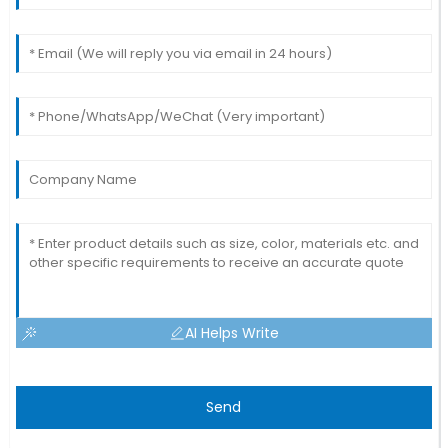
AI Helps Write
Send