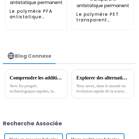
Le polymère PFA
Le polymère PET
antistatique
transparent
permanent
antistatique
permanent
Blog Connexe
Comprendre les additifs conducteurs : la clé pour améliorer les performances électriques des matériaux
Explorer des alternatives innovantes aux meilleurs additifs antistatiques pour des performances améliorées
Avec les progrès
Vous savez, dans le monde en
technologiques rapides, la
évolution rapide de la science
demande de nouveaux
des matériaux, tout le monde
matériaux dotés de propriétés
est constamment à la recherche
électriques n'a jamais été aussi
des meilleurs moyens
forte. Parmi ceux-ci, on trouve
d'optimiser les performances
les additifs conducteurs.
dans l'industrie.
Recherche Associée