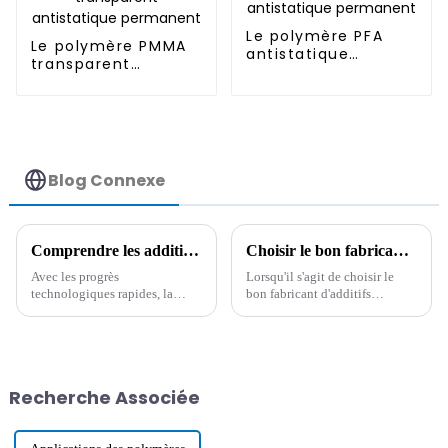
Le polymère PFA
Le polymère PMMA
antistatique
transparent
permanent
antistatique
permanent
Blog Connexe
Comprendre les additifs conducteurs : la clé pour améliorer les performances électriques des matériaux
Choisir le bon fabricant : 7 critères pour le meilleur additif hydrophobe
Avec les progrès
Lorsqu'il s'agit de choisir le
technologiques rapides, la
bon fabricant d'additifs
demande de nouveaux
hydrophobes, il est
matériaux dotés de propriétés
extrêmement important pour
électriques n'a jamais été aussi
les industries qui souhaitent
forte. Parmi ceux-ci, on trouve
améliorer les performances et
les additifs conducteurs.
Recherche Associée