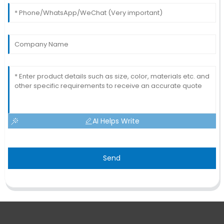
AI Helps Write
Send