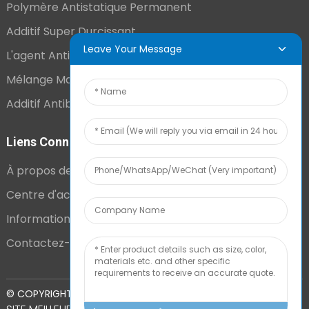
Polymère Antistatique Permanent
Additif Super Durcissant
Leave Your Message
L'agent Antistatique Longue Durée
Mélange Maître VCI
Additif Antibuée Ajouté En Interne
Liens Connexes
À propos de nous
Centre d'actualités
Informations techniques
Contactez-nous
PLAN DU
© COPYRIGHT - 2010-2024 : TOUS DROITS RÉSERVÉS.