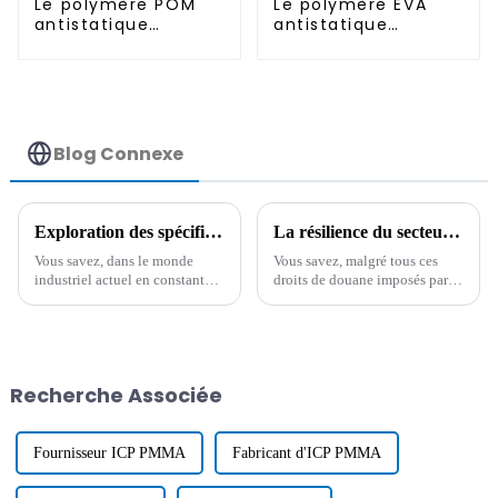
Le polymère POM
Le polymère EVA
antistatique
antistatique
permanent
permanent
Blog Connexe
Exploration des spécifications techniques et du guide d'utilisation du meilleur MB antistatique dans la fabrication moderne
La résilience du secteur manufacturier chinois face aux tarifs douaniers américains stimule les ventes du meilleur agent antistatique longue durée
Vous savez, dans le monde
Vous savez, malgré tous ces
industriel actuel en constante
droits de douane imposés par
évolution, nous ne pouvons
les États-Unis, le secteur
vraiment pas sous-estimer
manufacturier chinois a fait
l'importance du mélange maître
preuve d'un courage
antistatique.
impressionnant ! Malgré la
crise économique
Recherche Associée
Fournisseur ICP PMMA
Fabricant d'ICP PMMA