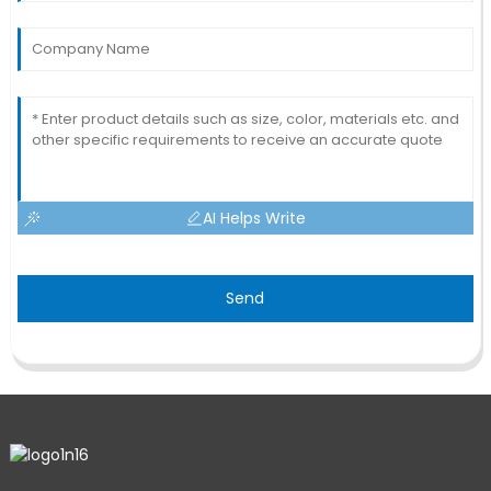
AI Helps Write
Send