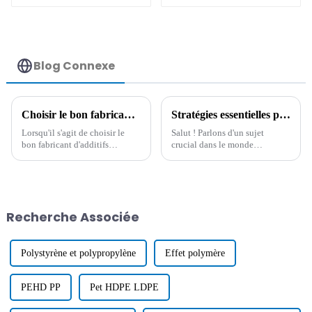
permanent
Blog Connexe
Choisir le bon fabricant : 7 critères pour le meilleur additif hydrophobe
Stratégies essentielles pour l'utilisation d'additifs antistatiques dans les processus de fabrication modernes
Lorsqu'il s'agit de choisir le
Salut ! Parlons d'un sujet
bon fabricant d'additifs
crucial dans le monde
hydrophobes, il est
industriel actuel, où tout va très
extrêmement important pour
vite : l'utilisation de matériaux
les industries qui souhaitent
innovants. Ils sont essentiels
améliorer les performances et
pour
Recherche Associée
Polystyrène et polypropylène
Effet polymère
PEHD PP
Pet HDPE LDPE