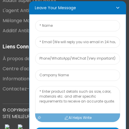
Additif Super Durcissant
Leave Your Message
L'agent Antistatique Longue Durée
Mélange Maître VCI
Additif Antibuée Ajouté En Interne
Liens Connexes
À propos de nous
Centre d'actualités
Informations techniques
Contactez-nous
PLAN DU
© COPYRIGHT - 2010-2024 : TOUS DROITS RÉSERVÉS.
SITE
MEILLEUR BLOG
AI Helps Write