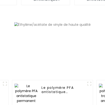
permanent
perman
Le polymère PFA
antistatique
permanent