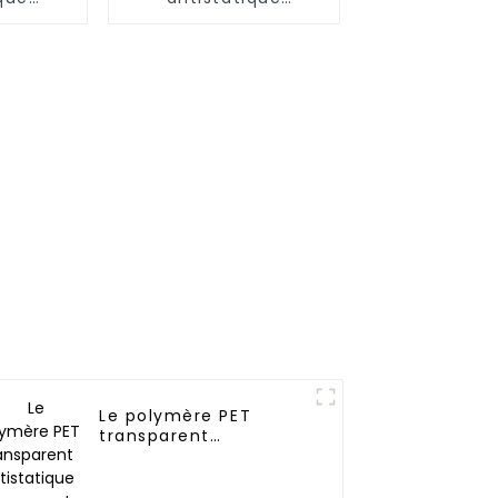
ent
permanent
Le polymère PET
transparent
antistatique
permanent