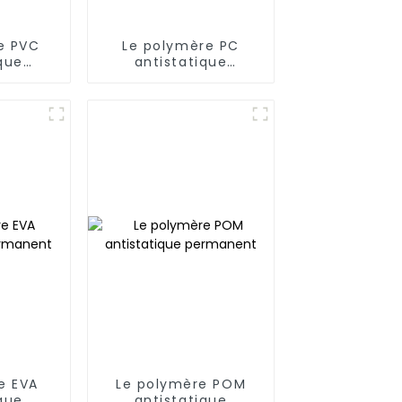
e PVC
Le polymère PC
que
antistatique
ent
permanent
e EVA
Le polymère POM
que
antistatique