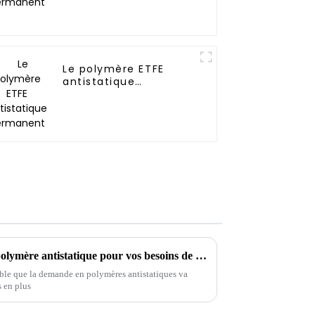
Le polymère ETFE
antistatique
permanent
Comment choisir le meilleur polymère antistatique pour vos besoins de fabrication en 2024
mble que la demande en polymères antistatiques va
s en plus