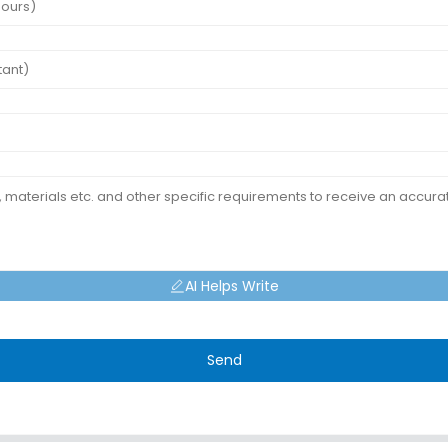
AI Helps Write
Send