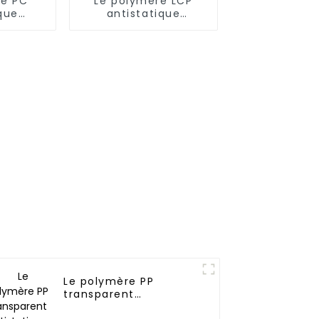
re PC
Le polymère LCP
que
antistatique
ent
permanent
Le polymère PP
transparent
antistatique