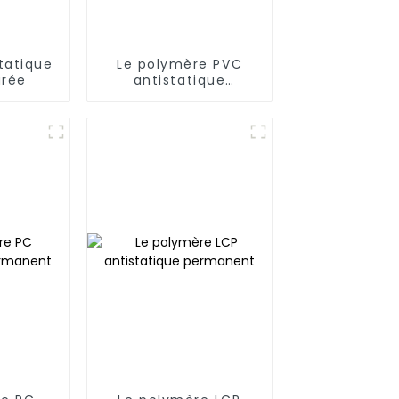
tatique
Le polymère PVC
urée
antistatique
permanent