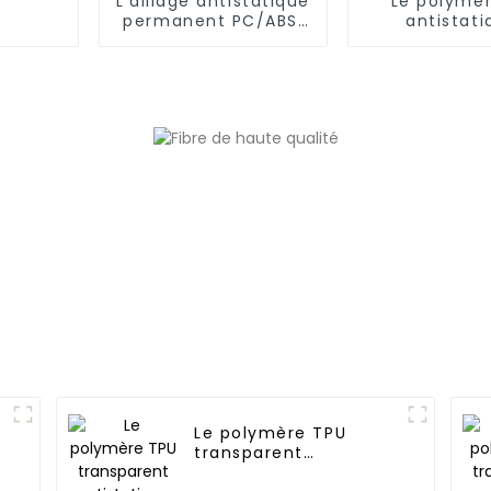
L'alliage antistatique
Le polymè
permanent PC/ABS,
antistati
PC/AMA
perman
Le polymère TPU
transparent
antistatique