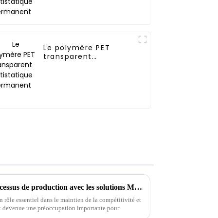
permanent
Le polymère PET
transparent
antistatique
permanent
Comment optimiser votre processus de production avec les solutions Masterbatch HDT
 rôle essentiel dans le maintien de la compétitivité et
 est devenue une préoccupation importante pour