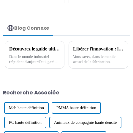
Blog Connexe
Découvrez le guide ultime pour choisir le meilleur agent de nettoyage industriel pour votre entreprise
Libérer l'innovation : les avantages uniques des meilleurs polymères fonctionnels dans la fabrication mondiale
Dans le monde industriel
Vous savez, dans le monde
trépidant d'aujourd'hui, garder
actuel de la fabrication
un lieu de travail propre et sûr
mondiale en constante
n'est pas seulement agréable à
évolution, les polymères
avoir ; c'est absolument
fonctionnels occupent une
essentiel pour les entreprises
place de choix. Ils sont le
qui
moteur
Recherche Associée
Mab haute définition
PMMA haute définition
PC haute définition
Animaux de compagnie haute densité