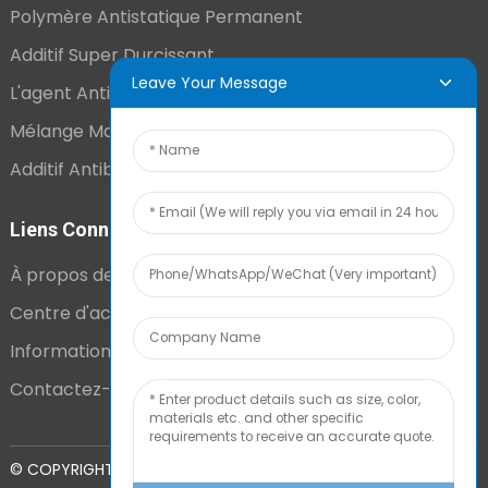
Polymère Antistatique Permanent
Additif Super Durcissant
Leave Your Message
L'agent Antistatique Longue Durée
Mélange Maître VCI
Additif Antibuée Ajouté En Interne
Liens Connexes
À propos de nous
Centre d'actualités
Informations techniques
Contactez-nous
PLAN DU
© COPYRIGHT - 2010-2024 : TOUS DROITS RÉSERVÉS.