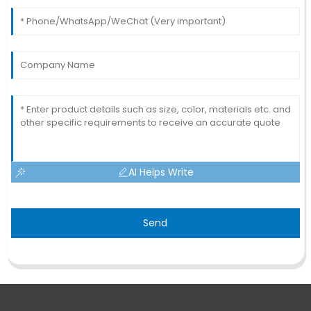
AI Helps Write
Send