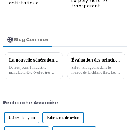
Le polymère PE
antistatique
transparent
permanent
antistatique
permanent
Blog Connexe
La nouvelle génération d'agents résistants à la chaleur façonne la fabrication mondiale
Évaluation des principaux agents antistatiques : lequel se démarque vraiment ?
De nos jours, l’industrie
Salut ! Plongeons dans le
manufacturière évolue très
monde de la chimie fine. Les
rapidement, et il est incroyable
agents antistatiques sont
de constater à quel point nous
essentiels pour éliminer cette
avons besoin de matériaux
électricité statique.
avancés capables de supporter
une chaleur importante.
Recherche Associée
Usines de nylon
Fabricants de nylon