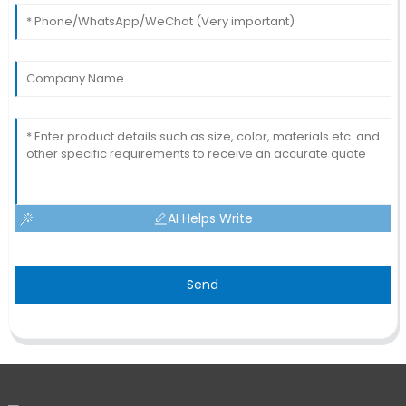
AI Helps Write
Send