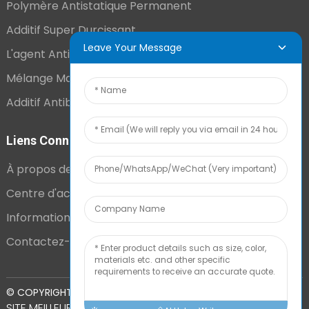
Polymère Antistatique Permanent
Additif Super Durcissant
Leave Your Message
L'agent Antistatique Longue Durée
Mélange Maître VCI
Additif Antibuée Ajouté En Interne
Liens Connexes
À propos de nous
Centre d'actualités
Informations techniques
Contactez-nous
PLAN DU
© COPYRIGHT - 2010-2024 : TOUS DROITS RÉSERVÉS.
SITE
MEILLEUR BLOG