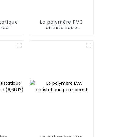
tatique
Le polymère PVC
urée
antistatique
permanent