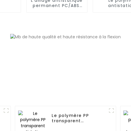
L'alliage antistatique
Le polym
permanent PC/ABS,
antistati
PC/AMA
permanent e
(6,66,1
Le polymère PP
transparent
antistatique