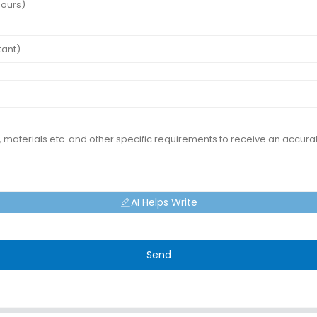
AI Helps Write
Send