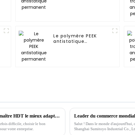
permanent
Le polymère PEEK
antistatique
permanent
Découvrez les secrets du choix du mélange maître HDT le mieux adapté à vos besoins de fabrication
fois difficile, choisir le bon
Salut ! Dans le monde d'aujourd'hui, 
our votre entreprise.
Shanghai Sumitoyo Industrial Co., Ltd