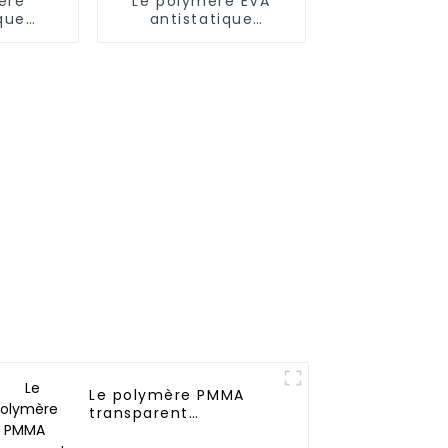
ère
Le polymère EVA
que
antistatique
n nylon
permanent
2)
Le polymère PMMA
transparent
antistatique