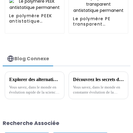
Le polymère PEEK
Le polymère PE
antistatique
transparent
permanent
antistatique
permanent
Blog Connexe
Explorer des alternatives innovantes aux meilleurs additifs antistatiques pour des performances améliorées
Découvrez les secrets des meilleures spécifications techniques et guide d'utilisation des Mb antistatiques
Vous savez, dans le monde en
Vous savez, dans le monde en
évolution rapide de la science
constante évolution de la
des matériaux, tout le monde
chimie fine, on assiste à une
est constamment à la recherche
véritable recherche de moyens
des meilleurs moyens
efficaces pour lutter contre
d'optimiser les performances
cette agaçante électricité
dans l'industrie.
statique. Cela a conduit
Recherche Associée