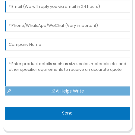
AI Helps Write
Send