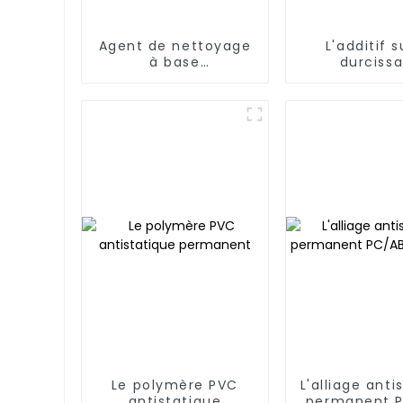
Agent de nettoyage
L'additif 
à base
durciss
d'hydrocarbures
respectueux de
l'environnement et à
point d'éclair élevé
Le polymère PVC
L'alliage anti
antistatique
permanent P