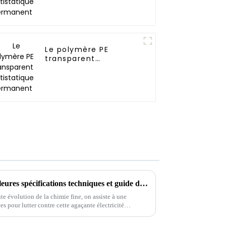
Le polymère PE
transparent
antistatique
permanent
Découvrez les secrets des meilleures spécifications techniques et guide d'utilisation des Mb antistatiques
e évolution de la chimie fine, on assiste à une
s pour lutter contre cette agaçante électricité