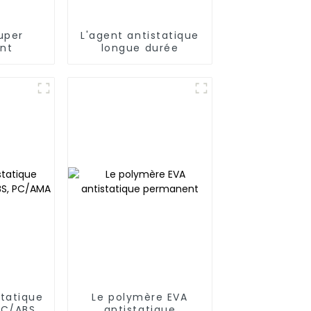
super
L'agent antistatique
ant
longue durée
statique
Le polymère EVA
C/ABS,
antistatique