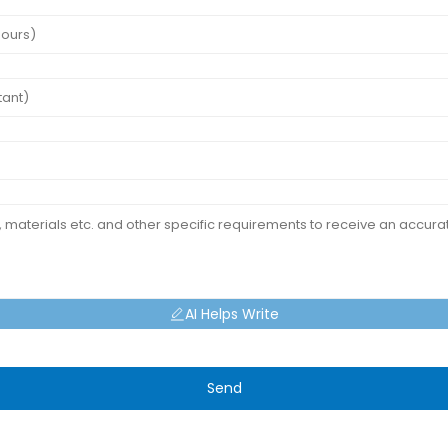
AI Helps Write
Send