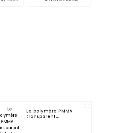
A
permanent
Le polymère PMMA
transparent
antistatique
permanent