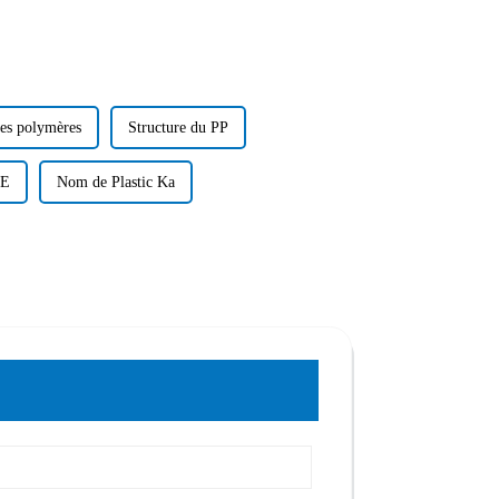
des polymères
Structure du PP
PE
Nom de Plastic Ka