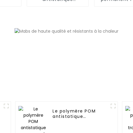
permanent
PC/AM
Le polymère POM
antistatique
permanent