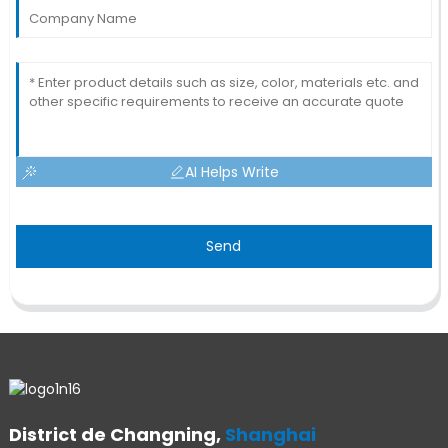
AI Helps Write
Send
District de Changning,
Shanghai