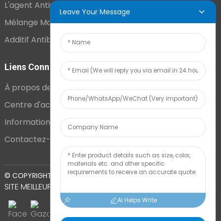
L'agent Antistatique Longue Durée
Leave Your Message
Mélange Maître VCI
Additif Antibuée Ajouté En Interne
Liens Connexes
À propos de nous
Centre d'actualités
Informations techniques
Contactez-nous
PLAN DU
© COPYRIGHT - 2010-2024 : TOUS DROITS RÉSERVÉS.
SITE
MEILLEUR BLOG
AI Helps Write