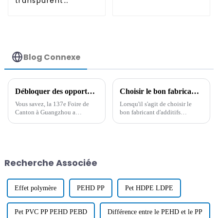
transparent
permanent
antistatique
permanent
Blog Connexe
Débloquer des opportunités mondiales avec des agents résistants à la chaleur à la 137e Foire de Canton à Guangzhou
Choisir le bon fabricant : 7 critères pour le meilleur additif hydrophobe
Vous savez, la 137e Foire de
Lorsqu'il s'agit de choisir le
Canton à Guangzhou a
bon fabricant d'additifs
véritablement révolutionné le
hydrophobes, il est
commerce mondial. Elle
extrêmement important pour
regorge d'une gamme
les industries qui souhaitent
fascinante de produits et
améliorer les performances et
Recherche Associée
Effet polymère
PEHD PP
Pet HDPE LDPE
Pet PVC PP PEHD PEBD
Différence entre le PEHD et le PP