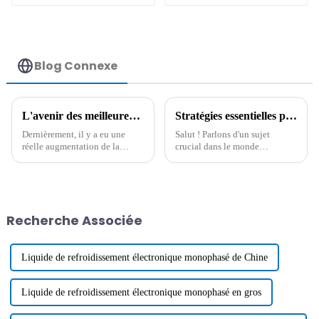
permanent
Blog Connexe
L'avenir des meilleures solutions antistatiques haute température : révolutionner les normes industrielles
Stratégies essentielles pour l'utilisation d'additifs antistatiques dans les processus de fabrication modernes
Dernièrement, il y a eu une
Salut ! Parlons d'un sujet
réelle augmentation de la
crucial dans le monde
demande de solutions
industriel actuel, où tout va très
antistatiques à haute
vite : l'utilisation de matériaux
température dans différents
innovants. Ils sont essentiels
secteurs, en particulier dans
pour
l'électronique et
Recherche Associée
Liquide de refroidissement électronique monophasé de Chine
Liquide de refroidissement électronique monophasé en gros