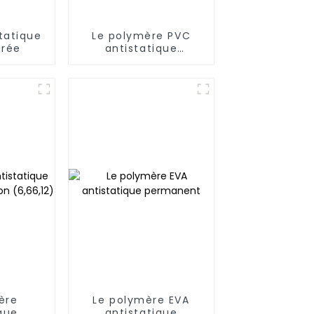
tatique
Le polymère PVC
urée
antistatique
permanent
ère
Le polymère EVA
que
antistatique