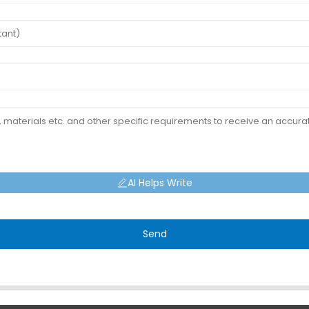
AI Helps Write
Send