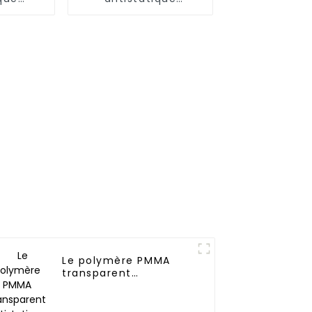
n nylon
permanent
2)
Le polymère PMMA
transparent
antistatique
permanent