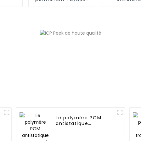
PC/AMA
permanent e
(6,66,1
Le polymère POM
antistatique
permanent