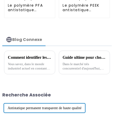
Le polymère PFA
Le polymère PEEK
antistatique
antistatique
permanent
permanent
Blog Connexe
Comment identifier les meilleurs fabricants de polymères fonctionnels pour vos besoins
Guide ultime pour choisir le bon additif hydrophobe pour vos produits
Vous savez, dans le monde
Dans le marché très
industriel actuel en constante
concurrentiel d'aujourd'hui,
évolution, choisir les bons
choisir le bon additif
fabricants de polymères
hydrophobe est une affaire
fonctionnels est primordial.
assez importante si vous
souhaitez améliorer les
performances de votre produit
Recherche Associée
et
Antistatique permanent transparent de haute qualité