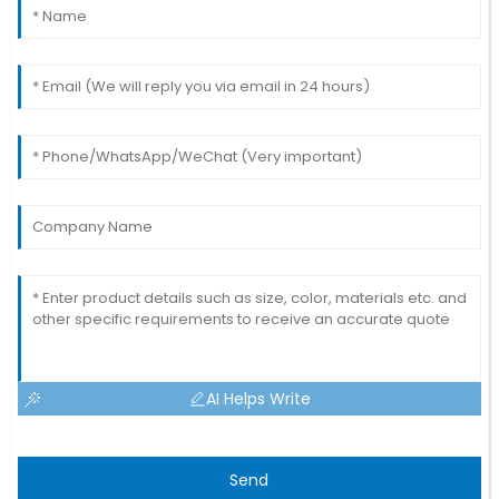
AI Helps Write
Send