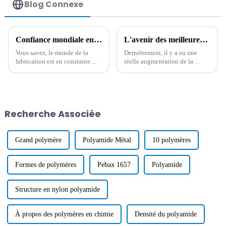
Blog Connexe
Confiance mondiale en la qualité : découvrez le meilleur mélange maître HDT de Chine
L'avenir des meilleures solutions antistatiques haute température : révolutionner les normes industrielles
Vous savez, le monde de la
Dernièrement, il y a eu une
fabrication est en constante
réelle augmentation de la
évolution, et l’un des plus
demande de solutions
grands défis actuels est la
antistatiques à haute
demande de matériaux de
température dans différents
premier ordre.
secteurs, en particulier dans
l'électronique et
Recherche Associée
Grand polymère
Polyamide Métal
10 polymères
Formes de polymères
Pebax 1657
Polyamide
Structure en nylon polyamide
À propos des polymères en chimie
Densité du polyamide