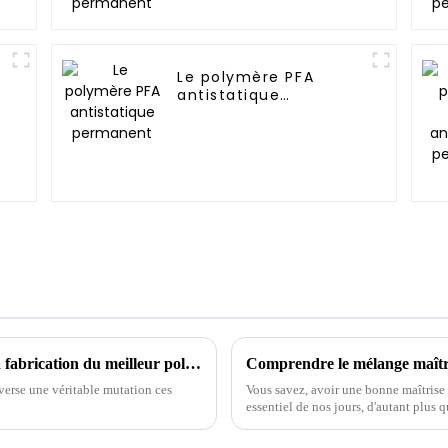
Le polymère PFA
antistatique
permanent
La révolution de la qualité en Chine dans la fabrication du meilleur polymère fonctionnel pour un succès mondial
Comprendre le mélange maître 
averse une véritable mutation ces
Vous savez, avoir une bonne maîtrise d
essentiel de nos jours, d'autant plus