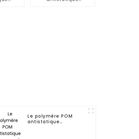
n nylon
permanent
2)
Le polymère POM
antistatique
permanent