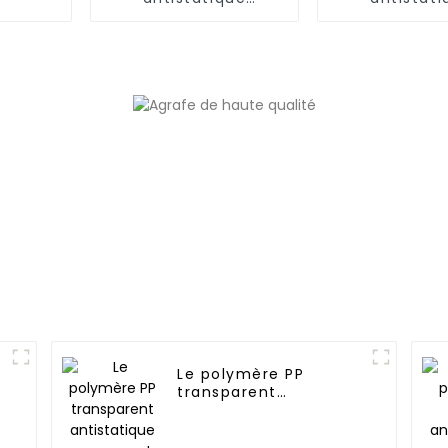
permanent
permanent e
(6,66,1
Le polymère PP
transparent
antistatique
permanent