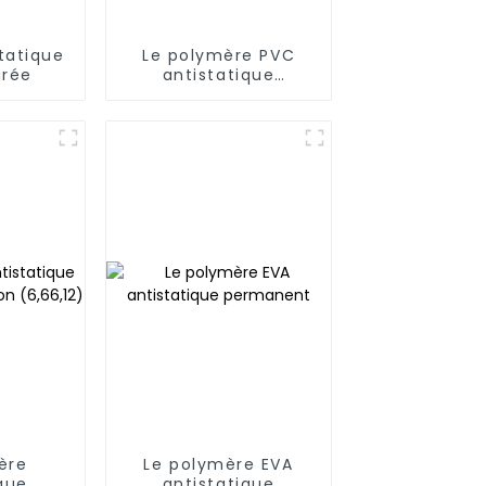
tatique
Le polymère PVC
urée
antistatique
permanent
ère
Le polymère EVA
que
antistatique