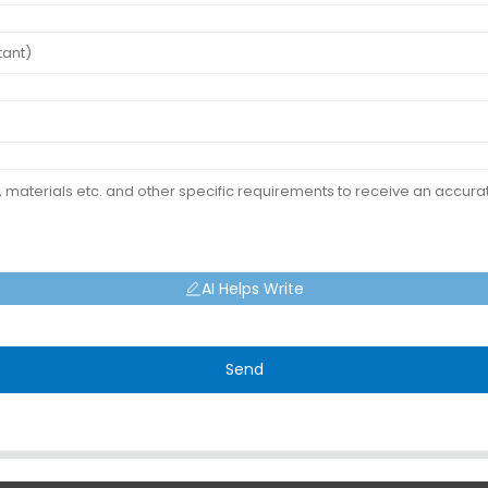
AI Helps Write
Send