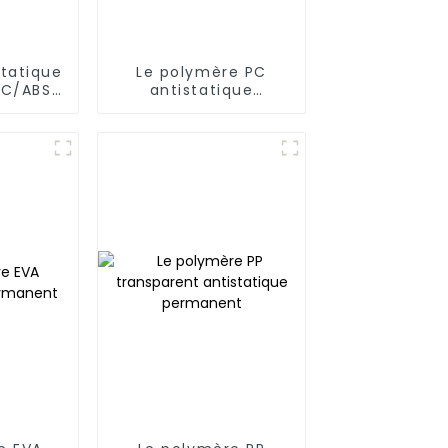
statique
Le polymère PC
C/ABS,
antistatique
A
permanent