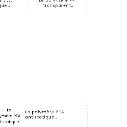
e EVA
Le polymère PP
que
transparent
ent
antistatique
permanent
Le polymère PFA
antistatique
permanent