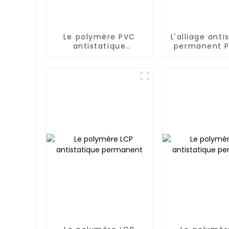
Le polymère PVC
L'alliage anti
antistatique
permanent P
permanent
PC/AM