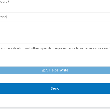
AI Helps Write
Send