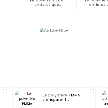
Le polymère LCP
Le polymèr
antistatique
antistati
permanent
perman
Le polymère PMMA
transparent
antistatique