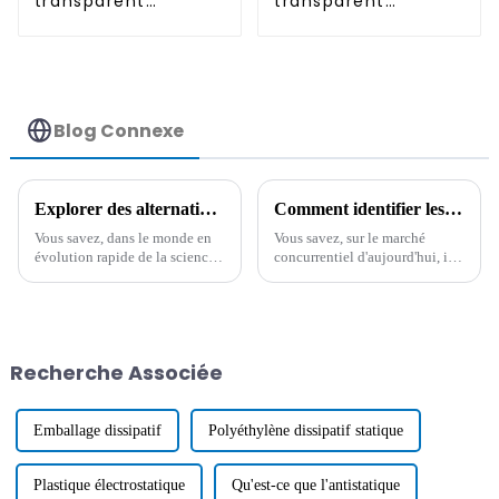
transparent
transparent
antistatique
antistatique
permanent
permanent
Blog Connexe
Explorer des alternatives innovantes aux meilleurs additifs antistatiques pour des performances améliorées
Comment identifier les fournisseurs de qualité pour les meilleurs produits antistatiques haute température sur un marché concurrentiel
Vous savez, dans le monde en
Vous savez, sur le marché
évolution rapide de la science
concurrentiel d'aujourd'hui, il
des matériaux, tout le monde
est très important pour les
est constamment à la recherche
entreprises de trouver des
des meilleurs moyens
fournisseurs fiables pour les
d'optimiser les performances
produits antistatiques haute
dans l'industrie.
température.
Recherche Associée
Emballage dissipatif
Polyéthylène dissipatif statique
Plastique électrostatique
Qu'est-ce que l'antistatique