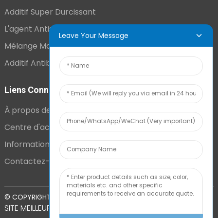
Additif Super Durcissant
L'agent Antistatique Longue Durée
Leave Your Message
Mélange Maître VCI
Additif Antibuée Ajouté En Interne
Liens Connexes
À propos de nous
Centre d'actualités
Informations techniques
Contactez-nous
PLAN DU
© COPYRIGHT - 2010-2024 : TOUS DROITS RÉSERVÉS.
SITE
MEILLEUR BLOG