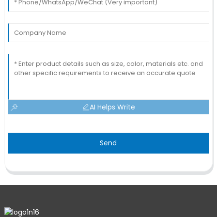
AI Helps Write
Send