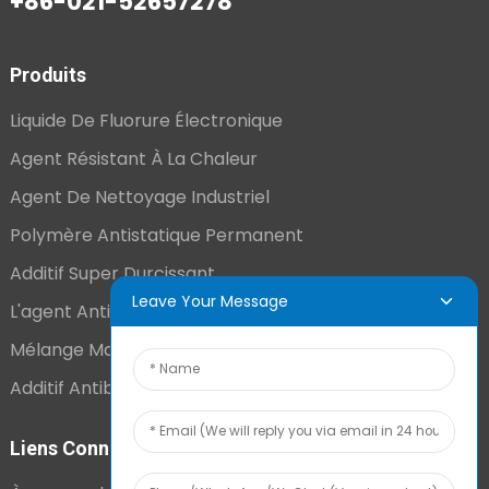
+86-021-52657278
Produits
Liquide De Fluorure Électronique
Agent Résistant À La Chaleur
Agent De Nettoyage Industriel
Polymère Antistatique Permanent
Additif Super Durcissant
Leave Your Message
L'agent Antistatique Longue Durée
Mélange Maître VCI
Additif Antibuée Ajouté En Interne
Liens Connexes