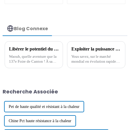
antistatique
permanent
Blog Connexe
Libérer le potentiel du commerce mondial : les additifs conducteurs brillent à la 137e Foire de Canton, qui bat tous les records
Exploiter la puissance des meilleurs agents de résistance à la chaleur pour conquérir les marchés mondiaux depuis la Chine
Waouh, quelle aventure que la
Vous savez, sur le marché
137e Foire de Canton ! À sa
mondial en évolution rapide
clôture, elle a véritablement
d’aujourd’hui, la Chine est
mis en lumière l'incroyable
vraiment devenue un acteur
potentiel du commerce
majeur lorsqu’il s’agit de
mondial, notamment grâce à
produire et de fournir toutes
sortes de
Recherche Associée
Pet de haute qualité et résistant à la chaleur
Chine Pct haute résistance à la chaleur