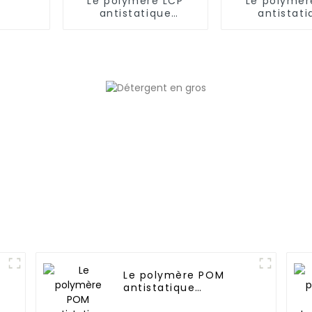
Le polymère LCP
Le polymèr
antistatique
antistati
permanent
perman
Le polymère POM
antistatique
permanent