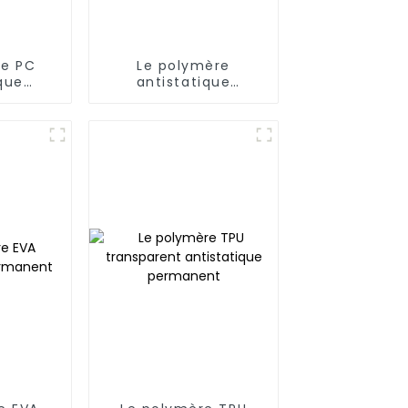
re PC
Le polymère
que
antistatique
ent
permanent en nylon
(6,66,12)