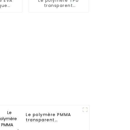
e EVA
Le polymère TPU
que
transparent
ent
antistatique
permanent
Le polymère PMMA
transparent
antistatique