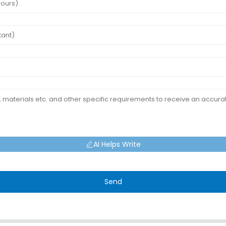
AI Helps Write
Send