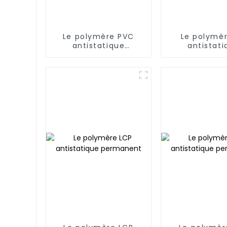
Le polymère PVC
Le polymè
antistatique
antistati
permanent
perman