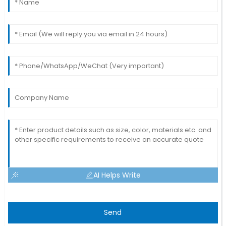
AI Helps Write
Send