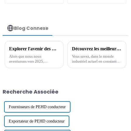
permanent
permanent
Blog Connexe
Explorer l'avenir des meilleurs composés ESD dans les technologies antistatiques à faible humidité et leurs alternatives pour 2025
Découvrez les meilleurs additifs antistatiques de la principale usine d'exportation de Chine
Alors que nous nous
Vous savez, dans le monde
aventurons vers 2025,
industriel actuel en constante
l'évolution des composés ESD
évolution, le besoin d'additifs
dans les technologies
antistatiques efficaces est en
antistatiques à faible humidité
plein essor. Il s'agit avant tout
présente des opportunités
de gérer
intéressantes pour divers
Recherche Associée
Fournisseurs de PEHD conducteur
Exportateur de PEHD conducteur