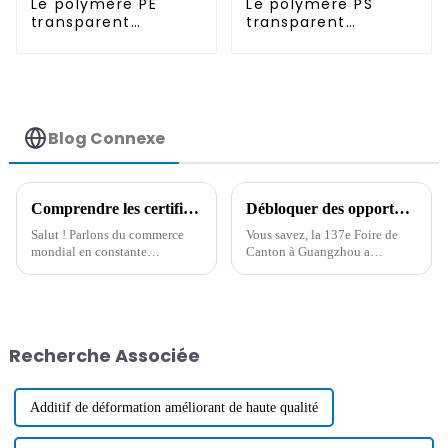
Le polymère PE
Le polymère PS
transparent
transparent
antistatique
antistatique
permanent
permanent
Blog Connexe
Comprendre les certifications d'import-export pour les meilleurs composés plastiques dans le commerce mondial
Débloquer des opportunités mondiales avec des agents résistants à la chaleur à la 137e Foire de Canton à Guangzhou
Salut ! Parlons du commerce
Vous savez, la 137e Foire de
mondial en constante
Canton à Guangzhou a
évolution. Si vous travaillez
véritablement révolutionné le
dans le secteur des composites
commerce mondial. Elle
plastiques, vous connaissez ce
regorge d'une gamme
genre de produits.
fascinante de produits et
Recherche Associée
Additif de déformation améliorant de haute qualité