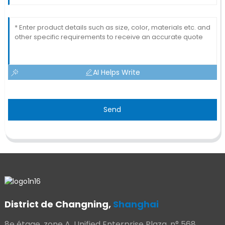
AI Helps Write
Send
District de Changning,
Shanghai
8e étage, zone A, Unified Enterprise Plaza, n° 568