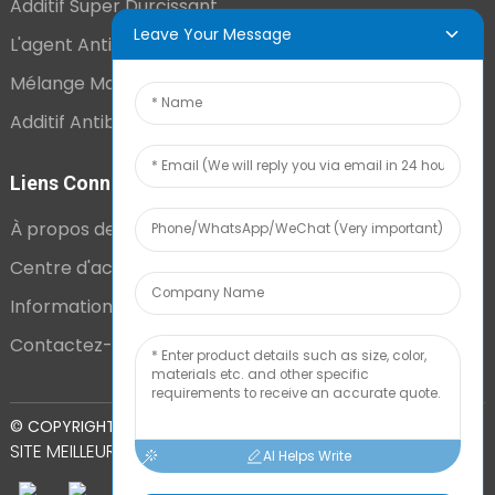
Additif Super Durcissant
Leave Your Message
L'agent Antistatique Longue Durée
Mélange Maître VCI
Additif Antibuée Ajouté En Interne
Liens Connexes
À propos de nous
Centre d'actualités
Informations techniques
Contactez-nous
PLAN DU
© COPYRIGHT - 2010-2024 : TOUS DROITS RÉSERVÉS.
SITE
MEILLEUR BLOG
AI Helps Write