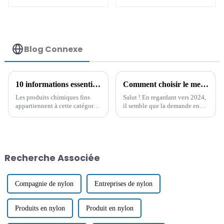
antistatique
permanent
Blog Connexe
10 informations essentielles sur le mélange maître HDT que tout acheteur international devrait connaître
Comment choisir le meilleur polymère antistatique pour vos besoins de fabrication en 2024
Les produits chimiques fins
Salut ! En regardant vers 2024,
appartiennent à cette catégorie
il semble que la demande en
de produits qui évoluent très
polymères antistatiques va
rapidement, de sorte que
vraiment décoller. Vous savez,
l'accent doit parfois être mis sur
de plus en plus
les matières premières
sélectionnées pour la
Recherche Associée
production.
Compagnie de nylon
Entreprises de nylon
Produits en nylon
Produit en nylon