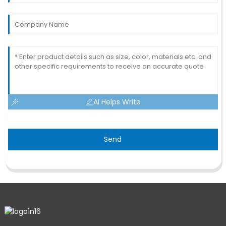
AI Helps Write
Send