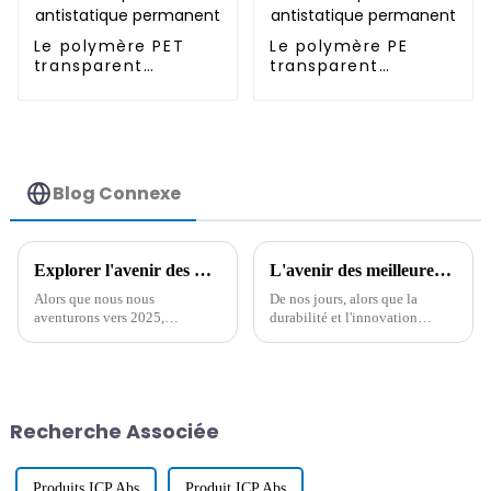
Le polymère PET
Le polymère PE
transparent
transparent
antistatique
antistatique
permanent
permanent
Blog Connexe
Explorer l'avenir des meilleurs composés ESD dans les technologies antistatiques à faible humidité et leurs alternatives pour 2025
L'avenir des meilleures innovations en matière de plastique composite façonne une fabrication durable
Alors que nous nous
De nos jours, alors que la
aventurons vers 2025,
durabilité et l'innovation
l'évolution des composés ESD
commencent vraiment à aller
dans les technologies
de pair, l'avenir des plastiques
antistatiques à faible humidité
composites devient de plus en
présente des opportunités
plus
intéressantes pour divers
Recherche Associée
Produits ICP Abs
Produit ICP Abs