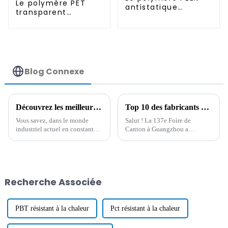
Le polymère PET
antistatique
transparent
permanent
antistatique
permanent
Blog Connexe
Découvrez les meilleurs additifs antistatiques de la principale usine d'exportation de Chine
Top 10 des fabricants chinois de polymères antistatiques à la 137e Foire de Canton
Vous savez, dans le monde
Salut ! La 137e Foire de
industriel actuel en constante
Canton à Guangzhou a
évolution, le besoin d'additifs
véritablement changé la donne
antistatiques efficaces est en
cette année. Nous avons
plein essor. Il s'agit avant tout
constaté une forte
de gérer
augmentation de la
participation internationale,
Recherche Associée
environ
PBT résistant à la chaleur
Pct résistant à la chaleur