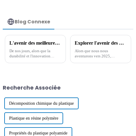
Blog Connexe
L'avenir des meilleures innovations en matière de plastique composite façonne une fabrication durable
Explorer l'avenir des meilleurs composés ESD dans les technologies antistatiques à faible humidité et leurs alternatives pour 2025
De nos jours, alors que la
Alors que nous nous
durabilité et l'innovation
aventurons vers 2025,
commencent vraiment à aller
l'évolution des composés ESD
de pair, l'avenir des plastiques
dans les technologies
composites devient de plus en
antistatiques à faible humidité
plus
présente des opportunités
intéressantes pour divers
Recherche Associée
Décomposition chimique du plastique
Plastique en résine polymère
Propriétés du plastique polyamide