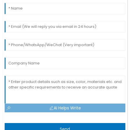
AI Helps Write
Send