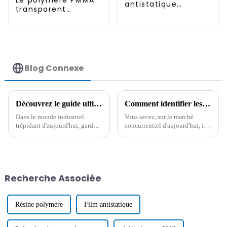
Le polymère PMMA
antistatique
transparent
permanent
antistatique
permanent
Blog Connexe
Découvrez le guide ultime pour choisir le meilleur agent de nettoyage industriel pour votre entreprise
Comment identifier les fournisseurs de qualité pour les meilleurs produits antistatiques haute température sur un marché concurrentiel
Dans le monde industriel
Vous savez, sur le marché
trépidant d'aujourd'hui, garder
concurrentiel d'aujourd'hui, il
un lieu de travail propre et sûr
est très important pour les
n'est pas seulement agréable à
entreprises de trouver des
avoir ; c'est absolument
fournisseurs fiables pour les
essentiel pour les entreprises
produits antistatiques haute
qui
température.
Recherche Associée
Résine polymère
Film antistatique