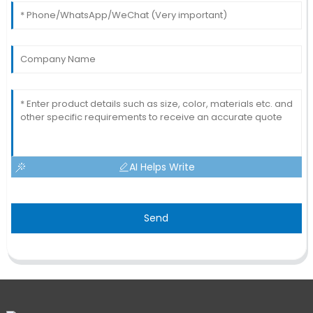
AI Helps Write
Send