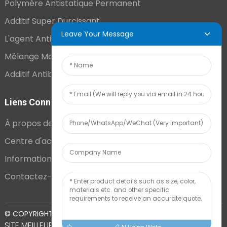
Polymère Antistatique Permanent
Additif Super Durcissant
Leave Your Message
L'agent Antistatique Longue Durée
Mélange Maître VCI
Additif Antibuée Ajouté En Interne
Liens Connexes
À propos de nous
Centre d'actualités
Informations techniques
Contactez-nous
PLAN DU
© COPYRIGHT - 2010-2024 : TOUS DROITS RÉSERVÉS.
SITE
MEILLEUR BLOG