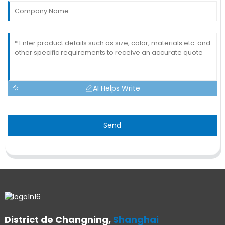
AI Helps Write
Send
District de Changning,
Shanghai