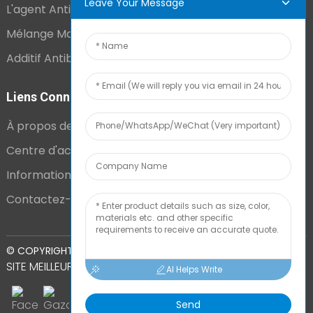
Leave Your Message
L'agent Antistatique Longue Durée
Mélange Maître VCI
Additif Antibuée Ajouté En Interne
Liens Connexes
À propos de nous
Centre d'actualités
Informations techniques
Contactez-nous
PLAN DU
© COPYRIGHT - 2010-2024 : TOUS DROITS RÉSERVÉS.
SITE
MEILLEUR BLOG
AI Helps Write
Send