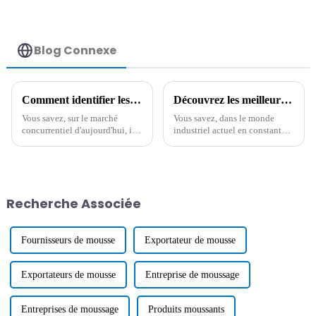
Blog Connexe
Comment identifier les fournisseurs de qualité pour les meilleurs produits antistatiques haute température sur un marché concurrentiel
Découvrez les meilleurs additifs antistatiques de la principale usine d'exportation de Chine
Vous savez, sur le marché
Vous savez, dans le monde
concurrentiel d'aujourd'hui, il
industriel actuel en constante
est très important pour les
évolution, le besoin d'additifs
entreprises de trouver des
antistatiques efficaces est en
fournisseurs fiables pour les
plein essor. Il s'agit avant tout
produits antistatiques haute
de gérer
température.
Recherche Associée
Fournisseurs de mousse
Exportateur de mousse
Exportateurs de mousse
Entreprise de moussage
Entreprises de moussage
Produits moussants