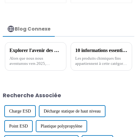
permanent
Blog Connexe
Explorer l'avenir des meilleurs composés ESD dans les technologies antistatiques à faible humidité et leurs alternatives pour 2025
10 informations essentielles sur le mélange maître HDT que tout acheteur international devrait connaître
Alors que nous nous
Les produits chimiques fins
aventurons vers 2025,
appartiennent à cette catégorie
l'évolution des composés ESD
de produits qui évoluent très
dans les technologies
rapidement, de sorte que
antistatiques à faible humidité
l'accent doit parfois être mis sur
présente des opportunités
les matières premières
intéressantes pour divers
sélectionnées pour la
Recherche Associée
production.
Charge ESD
Décharge statique de haut niveau
Point ESD
Plastique polypropylène