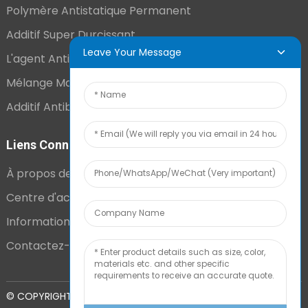
Polymère Antistatique Permanent
Additif Super Durcissant
Leave Your Message
L'agent Antistatique Longue Durée
Mélange Maître VCI
Additif Antibuée Ajouté En Interne
Liens Connexes
À propos de nous
Centre d'actualités
Informations techniques
Contactez-nous
PLAN DU
© COPYRIGHT - 2010-2024 : TOUS DROITS RÉSERVÉS.