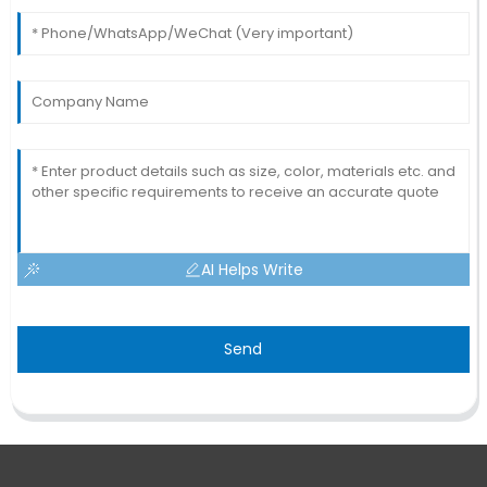
AI Helps Write
Send