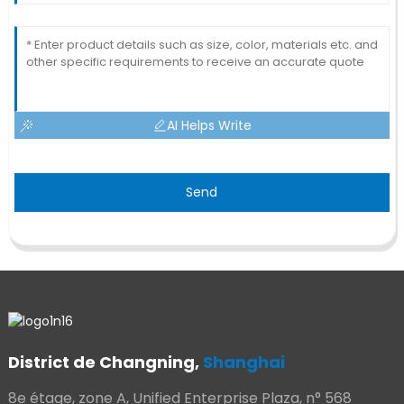
AI Helps Write
Send
District de Changning,
Shanghai
8e étage, zone A, Unified Enterprise Plaza, n° 568