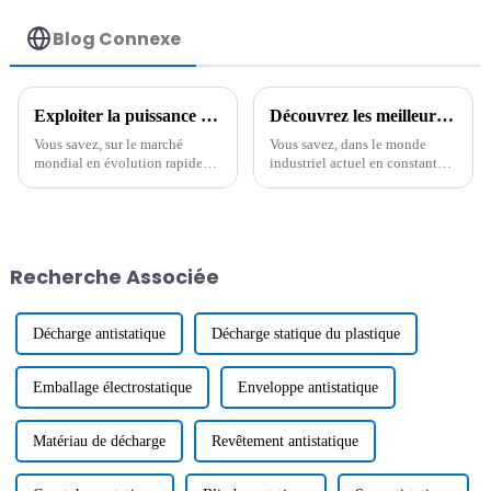
Blog Connexe
Exploiter la puissance des meilleurs agents de résistance à la chaleur pour conquérir les marchés mondiaux depuis la Chine
Découvrez les meilleurs additifs antistatiques de la principale usine d'exportation de Chine
Vous savez, sur le marché
Vous savez, dans le monde
mondial en évolution rapide
industriel actuel en constante
d’aujourd’hui, la Chine est
évolution, le besoin d'additifs
vraiment devenue un acteur
antistatiques efficaces est en
majeur lorsqu’il s’agit de
plein essor. Il s'agit avant tout
produire et de fournir toutes
de gérer
sortes de
Recherche Associée
Décharge antistatique
Décharge statique du plastique
Emballage électrostatique
Enveloppe antistatique
Matériau de décharge
Revêtement antistatique