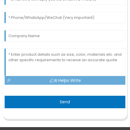
AI Helps Write
Send