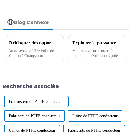
Blog Connexe
Débloquer des opportunités mondiales avec des agents résistants à la chaleur à la 137e Foire de Canton à Guangzhou
Exploiter la puissance des meilleurs agents de résistance à la chaleur pour conquérir les marchés mondiaux depuis la Chine
Vous savez, la 137e Foire de
Vous savez, sur le marché
Canton à Guangzhou a
mondial en évolution rapide
véritablement révolutionné le
d’aujourd’hui, la Chine est
commerce mondial. Elle
vraiment devenue un acteur
regorge d'une gamme
majeur lorsqu’il s’agit de
fascinante de produits et
produire et de fournir toutes
sortes de
Recherche Associée
Fournisseur de PTFE conducteur
Fabricant de PTFE conducteur
Usine de PTFE conducteur
Usines de PTFE conducteur
Fabricants de PTFE conducteur