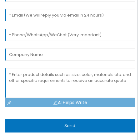
AI Helps Write
Send