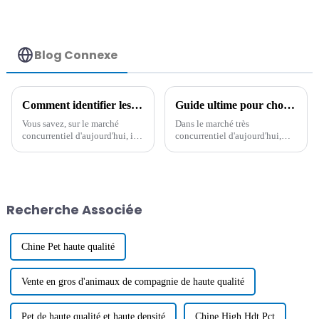
Blog Connexe
Comment identifier les fournisseurs de qualité pour les meilleurs produits antistatiques haute température sur un marché concurrentiel
Guide ultime pour choisir le bon additif hydrophobe pour vos produits
Vous savez, sur le marché
Dans le marché très
concurrentiel d'aujourd'hui, il
concurrentiel d'aujourd'hui,
est très important pour les
choisir le bon additif
entreprises de trouver des
hydrophobe est une affaire
fournisseurs fiables pour les
assez importante si vous
produits antistatiques haute
souhaitez améliorer les
température.
performances de votre produit
Recherche Associée
et
Chine Pet haute qualité
Vente en gros d'animaux de compagnie de haute qualité
Pet de haute qualité et haute densité
Chine High Hdt Pct