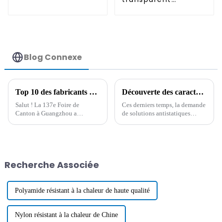
permanent
antistatique
permanent
Blog Connexe
Top 10 des fabricants chinois de polymères antistatiques à la 137e Foire de Canton
Découverte des caractéristiques et applications uniques des meilleures options antistatiques non migratoires
Salut ! La 137e Foire de
Ces derniers temps, la demande
Canton à Guangzhou a
de solutions antistatiques
véritablement changé la donne
semble avoir fortement
cette année. Nous avons
augmenté dans de nombreux
constaté une forte
secteurs. Cela est
augmentation de la
principalement dû à
participation internationale,
Recherche Associée
environ
Polyamide résistant à la chaleur de haute qualité
Nylon résistant à la chaleur de Chine