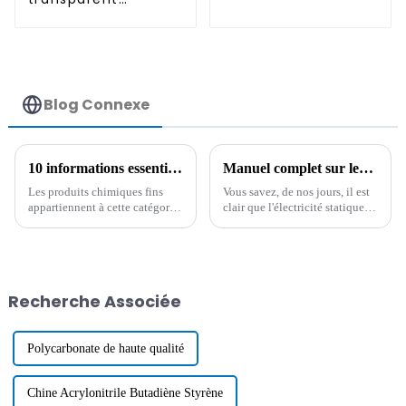
permanent
antistatique
permanent
Blog Connexe
10 informations essentielles sur le mélange maître HDT que tout acheteur international devrait connaître
Manuel complet sur les agents antistatiques longue durée pour les industries modernes
Les produits chimiques fins
Vous savez, de nos jours, il est
appartiennent à cette catégorie
clair que l'électricité statique
de produits qui évoluent très
est un véritable casse-tête pour
rapidement, de sorte que
toutes sortes d'industries.
l'accent doit parfois être mis sur
Regardez les chiffres !
les matières premières
sélectionnées pour la
Recherche Associée
production.
Polycarbonate de haute qualité
Chine Acrylonitrile Butadiène Styrène