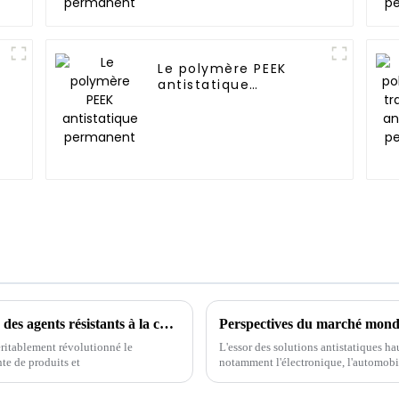
Le polymère PEEK
antistatique
permanent
Débloquer des opportunités mondiales avec des agents résistants à la chaleur à la 137e Foire de Canton à Guangzhou
ritablement révolutionné le
L'essor des solutions antistatiques ha
e de produits et
notamment l'électronique, l'automobile