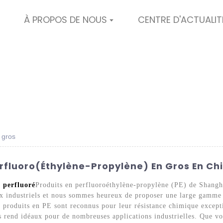
À PROPOS DE NOUS
CENTRE D'ACTUALIT
 gros
erfluoro(éthylène-Propylène) En Gros En Ch
é
perfluoré
Produits en perfluoroéthylène-propylène (PE) de Shangh
aux industriels et nous sommes heureux de proposer une large gamme
 produits en PE sont reconnus pour leur résistance chimique excepti
les rend idéaux pour de nombreuses applications industrielles. Que v