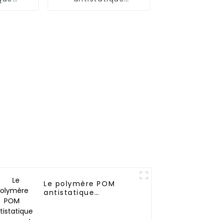
Nylon
permanent
2)
Le polymère POM
antistatique
permanent