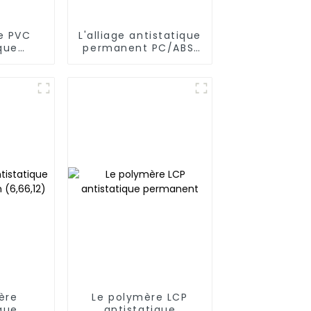
e PVC
L'alliage antistatique
que
permanent PC/ABS,
ent
PC/AMA
ère
Le polymère LCP
que
antistatique