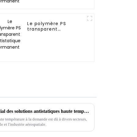
Le polymère PS
transparent
antistatique
permanent
Perspectives du marché mondial des solutions antistatiques haute température d'ici 2025
ute température à la demande est dû à divers secteurs,
 et l'industrie aérospatiale.