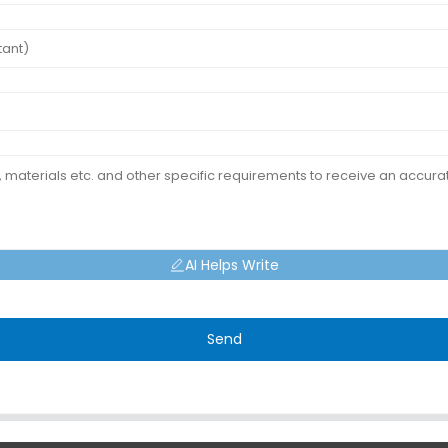
AI Helps Write
Send