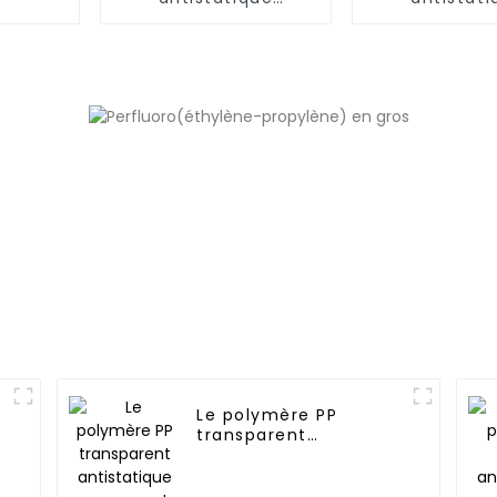
permanent
permanent 
(6,66,1
Le polymère PP
transparent
antistatique
permanent